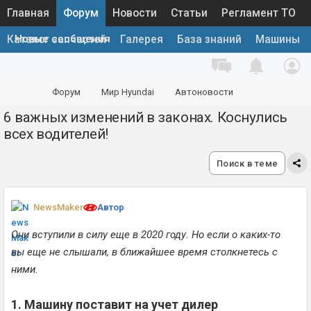
Главная
Форум
Новости
Статьи
Регламент ТО
Новые сообщения
Каталог запчастей
Галерея
База знаний
Машины
Форум
Мир Hyundai
Автоновости
6 важных изменений в законах. Коснулись
Статьи, обзоры, тесты
всех водителей!
Поиск в теме
NewsMaker
Автор
Они вступили в силу еще в 2020 году. Но если о каких-то
вы еще не слышали, в ближайшее время столкнетесь с
ними.
1. Машину поставит на учет дилер