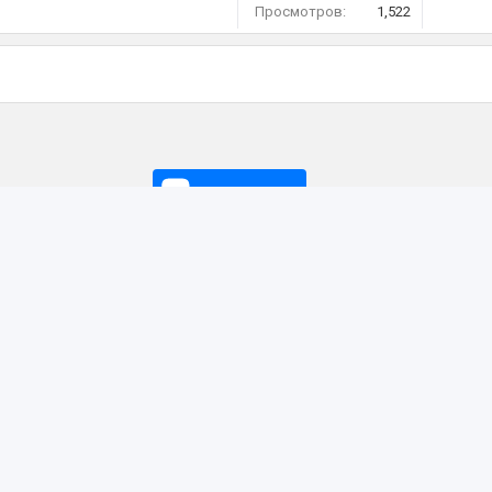
Просмотров:
1,522
подписаться
 обзоры, тесты
а форума
Каталог оригинальных запч
ь
Регламент техобслуживани
вательское соглашение
Меню навигации
ка конфиденциальности
Спонсоры Solaris-Forum
ь в поддержку
Контакты