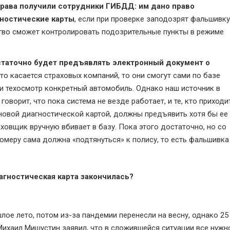
рава получили сотрудники ГИБДД: им дано право
гностические карты
, если при проверке заподозрят фальшивку
тво сможет контролировать подозрительные пункты в режиме
статочно будет предъявлять электронный документ о
Что касается страховых компаний, то они смогут сами по базе
ли техосмотр конкретный автомобиль. Однако наш источник в
говорит, что пока система не везде работает, и те, кто приходи
 новой диагностической картой, должны предъявить хотя бы ее
ховщик вручную вбивает в базу. Пока этого достаточно, но со
омеру сама должна «подтянуться» к полису, то есть фальшивка
иагностическая карта закончилась?
лое лето, потом из-за пандемии перенесли на весну, однако 25
ихаил Мишустин заявил, что в сложившейся ситуации все нужн