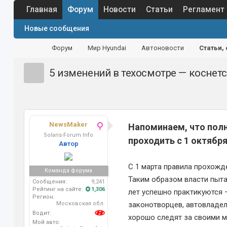
Главная
Форум
Новости
Статьи
Регламент
Новые сообщения
Форум
Мир Hyundai
Автоновости
Статьи,
5 изменений в техосмотре — коснет
NewsMaker
Напоминаем, что полн
Solaris-Forum Info
проходить с 1 октября
Автор
С 1 марта правила прохожд
Команда форума
Таким образом власти пыта
Сообщения:
9,241
Рейтинг на сайте:
1,306
лет успешно практикуются 
Регион:
Московская обл.
законотворцев, автовладел
Водит:
хорошо следят за своими м
Мой авто: