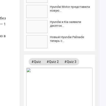
Hyundai Motor представила
новую...
 без
Hyundai и Kia заявили
 — 1
десяток...
но в
Новый Hyundai Palisade
теперь с...
#Quiz
#Quiz 2
#Quiz 3