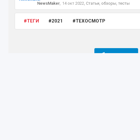
NewsMaker
,
14 окт 2022
,
Статьи, обзоры, тесты
ТЕГИ
2021
ТЕХОСМОТР
подписаться
Форум
Мир Hyundai
Автоновости
Статьи,
Правил
Помощ
Пользо
Полити
Написат