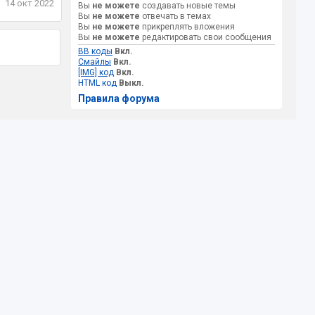
14 окт 2022
Вы
не можете
создавать новые темы
Вы
не можете
отвечать в темах
Вы
не можете
прикреплять вложения
Вы
не можете
редактировать свои сообщения
BB коды
Вкл.
Смайлы
Вкл.
[IMG] код
Вкл.
HTML код
Выкл.
Правила форума
астей
я