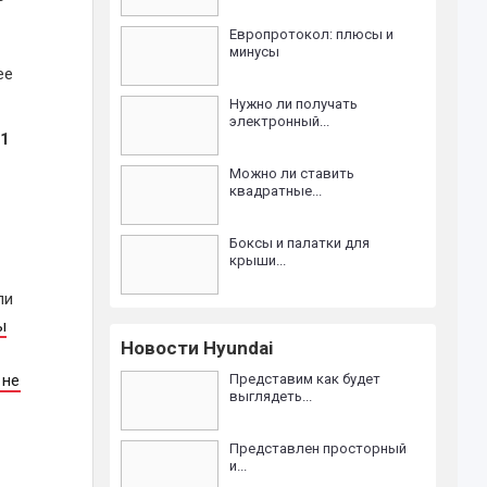
Европротокол: плюсы и
минусы
 ее
Нужно ли получать
электронный...
21
Можно ли ставить
квадратные...
Боксы и палатки для
крыши...
ли
ы
Новости Hyundai
 не
Представим как будет
выглядеть...
Представлен просторный
и...