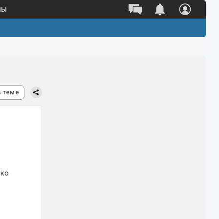
ны
в теме
ько