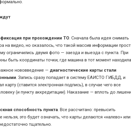
 формально.
 ждут
офиксация при прохождении ТО
. Сначала была идея снимать
ра на видео, но оказалось, что такой массив информации прос
ому ограничились двумя фото — заезда и выезда с пункта. При
жны быть координаты точки, где машина в тот момент находила
 важное нововведение —
диагностические карты стали
ронными
. Запись сразу попадает в систему ЕАИСТО ГИБДД, и
ал карту (ставится электронная подпись), в случае чего все
еловеку (и пункту аккредитации). Наказание — вплоть до лишен
скная способность пункта
. Все рассчитано: превысить
 нельзя, это будет означать, что карты делаются «налево» или
недостаточно тщательно.