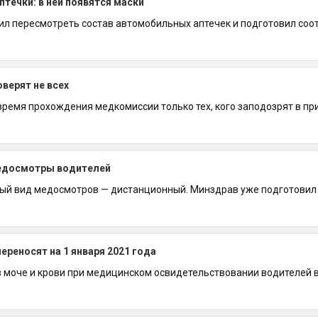
течки: в ней появятся маски
л пересмотреть состав автомобильных аптечек и подготовил соот
верят не всех
ремя прохождения медкомиссии только тех, кого заподозрят в прис
медосмотры водителей
ый вид медосмотров — дистанционный. Минздрав уже подготовил з
реносят на 1 января 2021 года
 моче и крови при медицинском освидетельствовании водителей введ