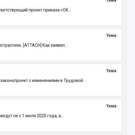
Тема
ветствующий проект приказа «Об...
Тема
трастиях. [ATTACH] Как заявил...
Тема
аконопроект с изменениями в Трудовой...
Тема
ут не с 1 июля 2020 года, а...