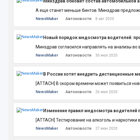
Минздрав обновит состав автомобильной ап
А еще станет меньше бинтов. Минздрав предложи
NewsMaker
Автоновости
8 авг 2020
Новый порядок медосмотра водителей: про
Минздрав согласился направлять на анализы во в
NewsMaker
Автоновости
30 июл 2020
В России хотят внедрить дистанционные 
[ATTACH] В скором времени может появиться нов
NewsMaker
Автоновости
26 июл 2020
Изменение правил медосмотра водителей пе
[ATTACH] Тестирование на алкоголь и наркотики в
NewsMaker
Автоновости
27 июн 2020