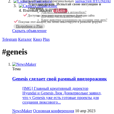
Скрыть объявление
Полный каталог оригинальных
запчастей HYUNDAI
Успех неизбежен. Испытай свою интуицию и
Поиск по VIN
Скрыть объявление
смекалку
Поиск по номеру детали
Платный аккаунт
PLUS
Для чего эта кнопка в автомобиле?
Доступны дополнительные приятные функции сайта
Угадаешь для чего инструмент?
Какое животное вдохновило на создание этих авто?
Покупая этот аккаунт, вы лично инвестируете в развитие форума
Подробнее о Plus
Скрыть объявление
Telegram
Каталог
Квиз
Plus
#geneis
Тема
Genesis сделает свой рамный внедорожник
[IMG] Главный креативный директор
Hyundai и Genesis Люк Донкервольке заявил,
что у Genesis уже есть готовые проекты для
создания люксового...
NewsMaker
Основная конференция
10 апр 2023