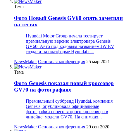
Тема
Фото
Новый Genesis GV60 опять заметили
на тестах
Hyundai Motor Group начала тестирует
премиальную версию электрокара Genesis
GV60. Авто под кодовым названием JW EV
создали на платформе Hyundai в...
NewsMaker
Основная конференция
25 мар 2021
Тема
Фото
Genesis показал новый кроссовер
GV70 на фотографиях
Премиальный суббренд Hyundai, компания
Genesis, опубликовала официальные
фотографии своего второго кроссовера в
линейке, модели GV70. На снимках...
NewsMaker
Основная конференция
29 сен 2020