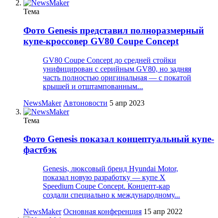
Тема
Фото
Genesis представил полноразмерный
купе-кроссовер GV80 Coupe Concept
GV80 Coupe Concept до средней стойки
унифицирован с серийным GV80, но задняя
часть полностью оригинальная — с покатой
крышей и отштампованным...
NewsMaker
Автоновости
5 апр 2023
Тема
Фото
Genesis показал концептуальный купе-
фастбэк
Genesis, люксовый бренд Hyundai Motor,
показал новую разработку — купе X
Speedium Coupe Concept. Концепт-кар
создали специально к международному...
NewsMaker
Основная конференция
15 апр 2022