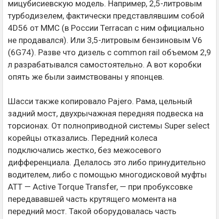
мицубисиевскую модель. Например, 2,5-литровым
турбодизелем, фактически представлявшим собой
4D56 от MMC (в России Terracan с ним официально
не продавался). Или 3,5-литровым бензиновым V6
(6G74). Разве что дизель с common rail объемом 2,9
л разрабатывался самостоятельно. А вот коробки
опять же были заимствованы у японцев.
Шасси также копировало Pajero. Рама, цельный
задний мост, двухрычажная передняя подвеска на
торсионах. От полноприводной системы Super select
корейцы отказались. Передний колеса
подключались жестко, без межосевого
дифференциала. Делалось это либо принудительно
водителем, либо с помощью многодисковой муфты
ATT — Active Torque Transfer, — при пробуксовке
передававшей часть крутящего момента на
передний мост. Такой оборудовалась часть