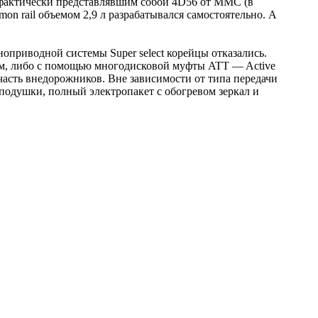
 фактически представлявшим собой 4D56 от MMC (в
on rail объемом 2,9 л разрабатывался самостоятельно. А
ноприводной системы Super select корейцы отказались.
ем, либо с помощью многодисковой муфты ATT — Active
 часть внедорожников. Вне зависимости от типа передачи
подушки, полный электропакет с обогревом зеркал и