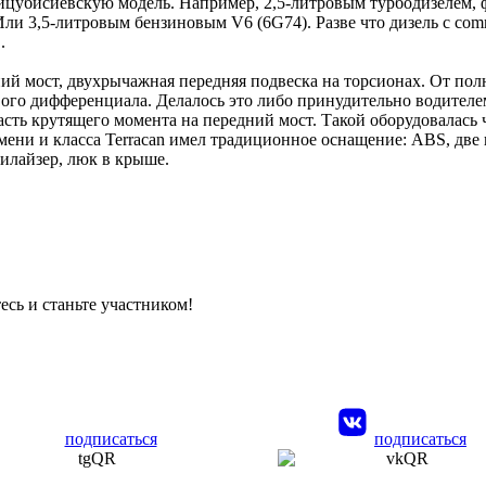
мицубисиевскую модель. Например, 2,5-литровым турбодизелем,
Или 3,5-литровым бензиновым V6 (6G74). Разве что дизель с comm
.
ний мост, двухрычажная передняя подвеска на торсионах. От пол
вого дифференциала. Делалось это либо принудительно водител
часть крутящего момента на передний мост. Такой оборудовалась
ени и класса Terracan имел традиционное оснащение: ABS, две 
илайзер, люк в крыше.
есь и станьте участником!
подписаться
подписаться