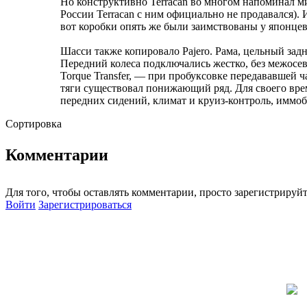
Но конструктивно Terracan во многом напоминал 
России Terracan с ним официально не продавался). 
вот коробки опять же были заимствованы у японцев
Шасси также копировало Pajero. Рама, цельный зад
Передний колеса подключались жестко, без межосе
Torque Transfer, — при пробуксовке передававшей 
тяги существовал понижающий ряд. Для своего врем
передних сидений, климат и круиз-контроль, иммоб
Сортировка
Комментарии
Для того, чтобы оставлять комментарии, просто зарегистрируйт
Войти
Зарегистрироваться