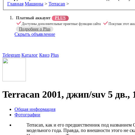
Главная
Машины
>
Terracan
>
Платный аккаунт
PLUS
Доступны дополнительные приятные функции сайта
Покупая этот акк
Подробнее о Plus
Скрыть объявление
Telegram
Каталог
Квиз
Plus
Terracan 2001, джип/suv 5 дв., 
Общая информация
Фотографии
Terracan, как и его предшественник под названием 
модельного года. Правда, по внешности этого не с