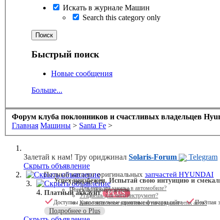
Искать в журнале Машин
Search this category only
Быстрый поиск
Новые сообщения
Больше...
Форум клуба поклонников и счастливых владельцев Hyund
Главная
Машины
>
Santa Fe
>
Залетай к нам! Тру ориджинал
Solaris-Forum
Telegram
Скрыть объявление
Скрыть объявление
Полный каталог оригинальных
запчастей HYUNDAI
Успех неизбежен. Испытай свою интуицию и смекал
Поиск по VIN
Скрыть объявление
Для чего эта кнопка в автомобиле?
Поиск по номеру детали
Платный аккаунт
PLUS
Угадаешь для чего инструмент?
Доступны дополнительные приятные функции сайта
Покупая э
Какое животное вдохновило на создание этих авто?
Подробнее о Plus
Скрыть объявление