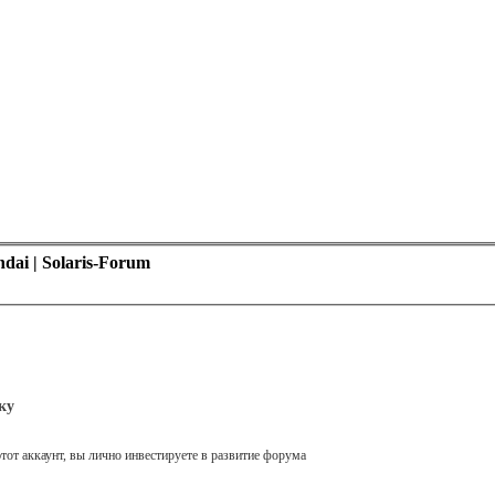
ai | Solaris-Forum
ку
тот аккаунт, вы лично инвестируете в развитие форума