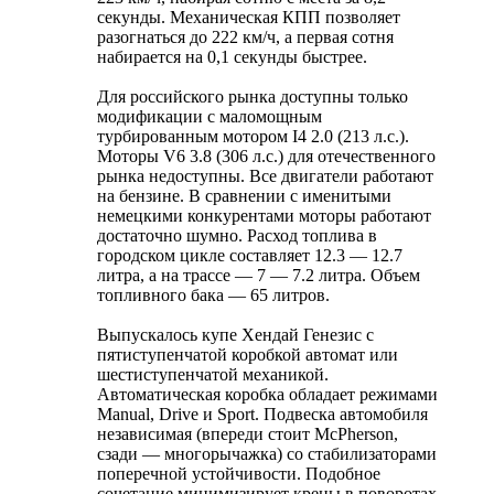
секунды. Механическая КПП позволяет
разогнаться до 222 км/ч, а первая сотня
набирается на 0,1 секунды быстрее.
Для российского рынка доступны только
модификации с маломощным
турбированным мотором I4 2.0 (213 л.с.).
Моторы V6 3.8 (306 л.с.) для отечественного
рынка недоступны. Все двигатели работают
на бензине. В сравнении с именитыми
немецкими конкурентами моторы работают
достаточно шумно. Расход топлива в
городском цикле составляет 12.3 — 12.7
литра, а на трассе — 7 — 7.2 литра. Объем
топливного бака — 65 литров.
Выпускалось купе Хендай Генезис с
пятиступенчатой коробкой автомат или
шестиступенчатой механикой.
Автоматическая коробка обладает режимами
Manual, Drive и Sport. Подвеска автомобиля
независимая (впереди стоит McPherson,
сзади — многорычажка) со стабилизаторами
поперечной устойчивости. Подобное
сочетание минимизирует крены в поворотах.