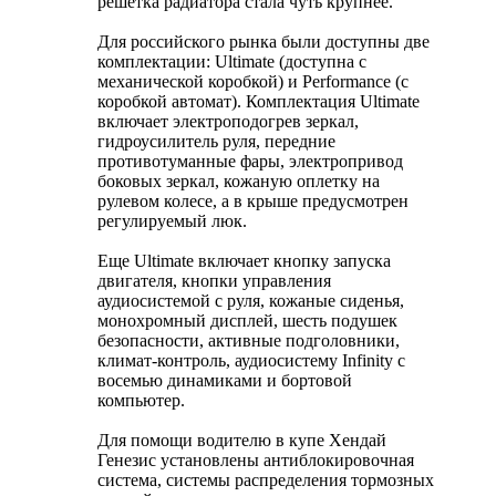
решетка радиатора стала чуть крупнее.
Для российского рынка были доступны две
комплектации: Ultimate (доступна с
механической коробкой) и Performance (с
коробкой автомат). Комплектация Ultimate
включает электроподогрев зеркал,
гидроусилитель руля, передние
противотуманные фары, электропривод
боковых зеркал, кожаную оплетку на
рулевом колесе, а в крыше предусмотрен
регулируемый люк.
Еще Ultimate включает кнопку запуска
двигателя, кнопки управления
аудиосистемой с руля, кожаные сиденья,
монохромный дисплей, шесть подушек
безопасности, активные подголовники,
климат-контроль, аудиосистему Infinity с
восемью динамиками и бортовой
компьютер.
Для помощи водителю в купе Хендай
Генезис установлены антиблокировочная
система, системы распределения тормозных