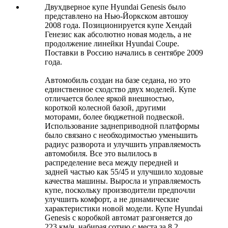
Двухдверное купе Hyundai Genesis было
представлено на Нью-Йоркском автошоу
2008 года. Позиционируется купе Хендай
Генезис как абсолютно новая модель, а не
продолжение линейки Hyundai Coupe.
Поставки в Россию начались в сентябре 2009
года.
Автомобиль создан на базе седана, но это
единственное сходство двух моделей. Купе
отличается более яркой внешностью,
короткой колесной базой, другими
моторами, более бюджетной подвеской.
Использование заднеприводной платформы
было связано с необходимостью уменьшить
радиус разворота и улучшить управляемость
автомобиля. Все это вылилось в
распределение веса между передней и
задней частью как 55/45 и улучшило ходовые
качества машины. Выросла и управляемость
купе, поскольку производители предпочли
улучшить комфорт, а не динамические
характеристики новой модели. Купе Hyundai
Genesis с коробкой автомат разгоняется до
223 км/ч, набирая сотню с места за 8,2