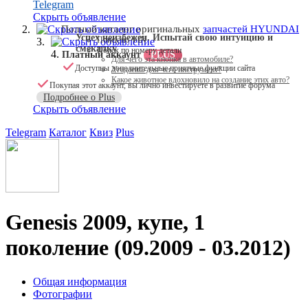
Telegram
Скрыть объявление
Скрыть объявление
Полный каталог оригинальных
запчастей HYUNDAI
Успех неизбежен. Испытай свою интуицию и
Поиск по VIN
Скрыть объявление
смекалку
Поиск по номеру детали
Платный аккаунт
PLUS
Для чего эта кнопка в автомобиле?
Доступны дополнительные приятные функции сайта
Угадаешь для чего инструмент?
Какое животное вдохновило на создание этих авто?
Покупая этот аккаунт, вы лично инвестируете в развитие форума
Подробнее о Plus
Скрыть объявление
Telegram
Каталог
Квиз
Plus
Genesis 2009, купе, 1
поколение (09.2009 - 03.2012)
Общая информация
Фотографии