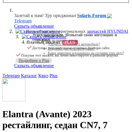
Залетай к нам! Тру ориджинал
Solaris-Forum
Telegram
Скрыть объявление
Скрыть объявление
Полный каталог оригинальных
запчастей HYUNDAI
Успех неизбежен. Испытай свою интуицию и
Поиск по VIN
Скрыть объявление
смекалку
Поиск по номеру детали
Платный аккаунт
PLUS
Для чего эта кнопка в автомобиле?
Доступны дополнительные приятные функции сайта
Угадаешь для чего инструмент?
Какое животное вдохновило на создание этих авто?
Покупая этот аккаунт, вы лично инвестируете в развитие форума
Подробнее о Plus
Скрыть объявление
Telegram
Каталог
Квиз
Plus
Elantra (Avante) 2023
рестайлинг, седан CN7, 7