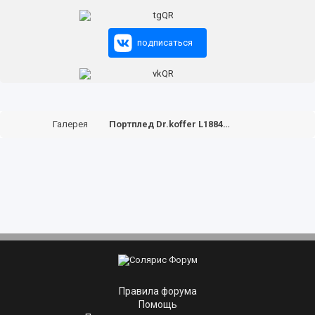
подписаться
Галерея
Портплед Dr.koffer L188452
Правила форума
Помощь