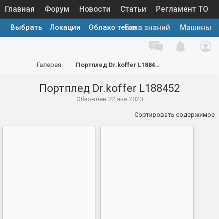
Главная
Форум
Новости
Статьи
Регламент ТО
Выбрать
Локации
Облако тегов
Каталог запчастей
Галерея
База знаний
Машины
Галерея
Портплед Dr.koffer L188452
Портплед Dr.koffer L188452
Обновлён
22 янв 2020
Сортировать содержимое