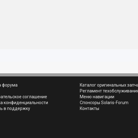
а форума
Каталог оригинальных запч
ь
Регламент техобслуживани
вательское соглашение
Меню навигации
ка конфиденциальности
Спонсоры Solaris-Forum
ь в поддержку
Контакты