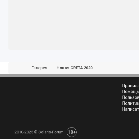
Галерея
Новая CRETA 2020
Правил
Помощ
Пользо
Полити
Написат
18+
2010-2025 © Solaris-Forum