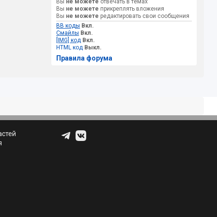
Вы
не можете
отвечать в темах
Вы
не можете
прикреплять вложения
Вы
не можете
редактировать свои сообщения
BB коды
Вкл.
Смайлы
Вкл.
[IMG] код
Вкл.
HTML код
Выкл.
Правила форума
астей
я