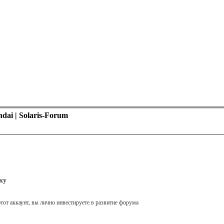
ai | Solaris-Forum
ку
тот аккаунт, вы лично инвестируете в развитие форума