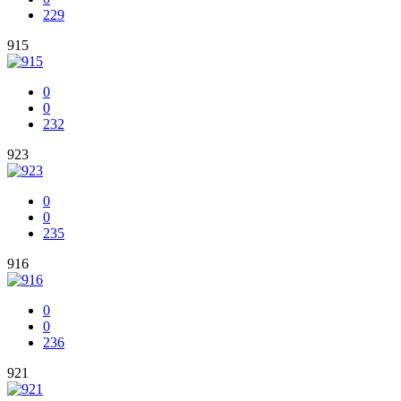
229
915
0
0
232
923
0
0
235
916
0
0
236
921