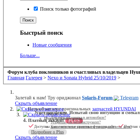
Поиск только фотографий
Быстрый поиск
Новые сообщения
Больше...
Форум клуба поклонников и счастливых владельцев Hyund
Главная
Галерея
>
Nexo и Sonata Hybrid 25/10/2019
>
Залетай к нам! Тру ориджинал
Solaris-Forum
Telegram
Скрыть объявление
Скрыть объявление
Полный каталог оригинальных
запчастей HYUNDAI
Успех неизбежен. Испытай свою интуицию и смекал
Поиск по VIN
Скрыть объявление
Для чего эта кнопка в автомобиле?
Поиск по номеру детали
Платный аккаунт
PLUS
Угадаешь для чего инструмент?
Доступны дополнительные приятные функции сайта
Покупая э
Какое животное вдохновило на создание этих авто?
Подробнее о Plus
Скрыть объявление