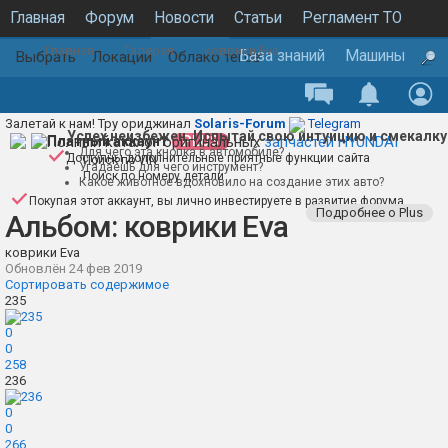
Главная
Форум
Новости
Статьи
Регламент ТО
Главная
Галерея
коврики Eva
Каталог запчастей
Галерея
База знаний
Машины
Выбрать
Локации
Облако тегов
Залетай к нам! Тру ориджинал
Solaris-Forum
Telegram
Успех неизбежен. Испытай свою интуицию и смекалку
Полный каталог оригинальных
Платный аккаунт
PLUS
запчастей HYUNDAI
Для чего эта кнопка в автомобиле?
Доступны дополнительные приятные функции сайта
Поиск по VIN
Угадаешь для чего инструмент?
Поиск по номеру детали
Какое животное вдохновило на создание этих авто?
Покупая этот аккаунт, вы лично инвестируете в развитие форума
Подробнее о Plus
Альбом: коврики Eva
коврики Eva
Обновлён
24 фев 2019
Сортировать содержимое
235
0
0
258
236
0
0
266