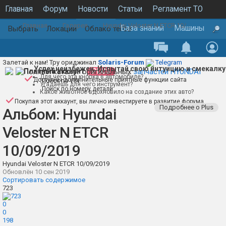
Главная
Форум
Новости
Статьи
Регламент ТО
Главная
Галерея
Hyundai Veloster N ETCR 10/09/2019
Каталог запчастей
Галерея
База знаний
Машины
Выбрать
Локации
Облако тегов
Залетай к нам! Тру ориджинал
Solaris-Forum
Telegram
Успех неизбежен. Испытай свою интуицию и смекалку
Полный каталог оригинальных
Платный аккаунт
PLUS
запчастей HYUNDAI
Для чего эта кнопка в автомобиле?
Доступны дополнительные приятные функции сайта
Поиск по VIN
Угадаешь для чего инструмент?
Поиск по номеру детали
Какое животное вдохновило на создание этих авто?
Покупая этот аккаунт, вы лично инвестируете в развитие форума
Подробнее о Plus
Альбом: Hyundai
Veloster N ETCR
10/09/2019
Hyundai Veloster N ETCR 10/09/2019
Обновлён
10 сен 2019
Сортировать содержимое
723
0
0
198