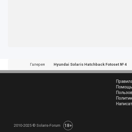
Галерея
Hyundai Solaris Hatchback Fotoset № 4
Правил
Помощ
Пользо
Полити
Написат
18+
2010-2025 © Solaris-Forum