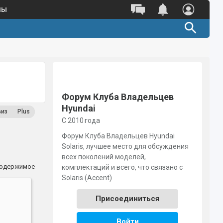
ны
Полный каталог оригинальных
запчастей 
Поиск по VIN
Поиск по номеру детали
Форум Клуба Владельцев
Hyundai
виз
Plus
С 2010 года
Форум Клуба Владельцев Hyundai
Solaris, лучшее место для обсуждения
всех поколений моделей,
содержимое
комплектаций и всего, что связано с
Solaris (Accent)
Присоединиться
Войти