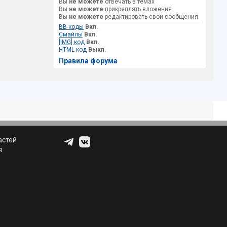
Вы
не можете
отвечать в темах
Вы
не можете
прикреплять вложения
Вы
не можете
редактировать свои сообщения
BB коды
Вкл.
Смайлы
Вкл.
[IMG] код
Вкл.
HTML код
Выкл.
Правила форума
астей
я