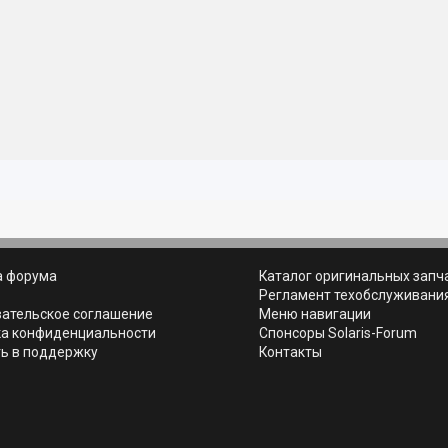
а форума
Каталог оригинальных запч
ь
Регламент техобслуживани
вательское соглашение
Меню навигации
ка конфиденциальности
Спонсоры Solaris-Forum
ь в поддержку
Контакты