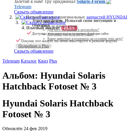
Залетай к нам! Тру ориджинал
Solaris-Forum
Telegram
Скрыть объявление
Скрыть объявление
Полный каталог оригинальных
запчастей HYUNDAI
Успех неизбежен. Испытай свою интуицию и
Поиск по VIN
Скрыть объявление
смекалку
Поиск по номеру детали
Платный аккаунт
PLUS
Для чего эта кнопка в автомобиле?
Доступны дополнительные приятные функции сайта
Угадаешь для чего инструмент?
Какое животное вдохновило на создание этих авто?
Покупая этот аккаунт, вы лично инвестируете в развитие форума
Подробнее о Plus
Скрыть объявление
Telegram
Каталог
Квиз
Plus
Альбом: Hyundai Solaris
Hatchback Fotoset № 3
Hyundai Solaris Hatchback
Fotoset № 3
Обновлён
24 фев 2019