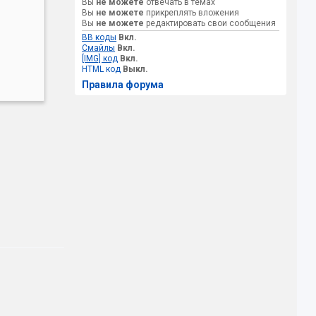
Вы
не можете
отвечать в темах
Вы
не можете
прикреплять вложения
Вы
не можете
редактировать свои сообщения
BB коды
Вкл.
Смайлы
Вкл.
[IMG] код
Вкл.
HTML код
Выкл.
Правила форума