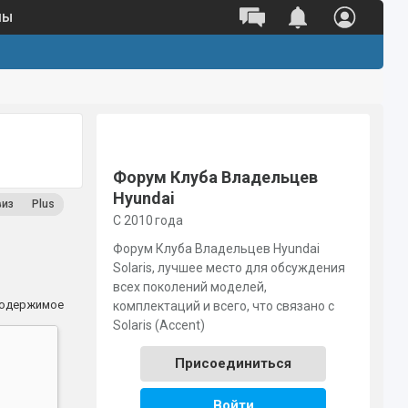
ны
Полный каталог оригинальных
запчастей 
Поиск по VIN
Поиск по номеру детали
Форум Клуба Владельцев
Hyundai
виз
Plus
С 2010 года
Форум Клуба Владельцев Hyundai
Solaris, лучшее место для обсуждения
всех поколений моделей,
содержимое
комплектаций и всего, что связано с
Solaris (Accent)
Присоединиться
Войти