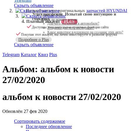
Telegram
Скрыть объявление
Скрыть объявление
Полный каталог оригинальных
запчастей HYUNDAI
Успех неизбежен. Испытай свою интуицию и
Поиск по VIN
Скрыть объявление
смекалку
Поиск по номеру детали
Платный аккаунт
PLUS
Для чего эта кнопка в автомобиле?
Доступны дополнительные приятные функции сайта
Угадаешь для чего инструмент?
Какое животное вдохновило на создание этих авто?
Покупая этот аккаунт, вы лично инвестируете в развитие форума
Подробнее о Plus
Скрыть объявление
Telegram
Каталог
Квиз
Plus
Альбом: альбом к новости
27/02/2020
альбом к новости 27/02/2020
Обновлён
27 фев 2020
Сортировать содержимое
Последнее обновление