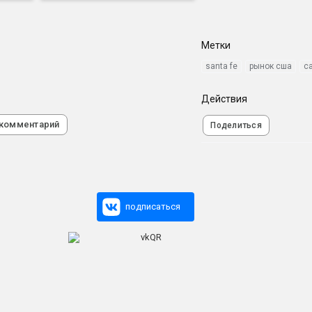
Метки
santa fe
рынок сша
с
Действия
 комментарий
Поделиться
подписаться