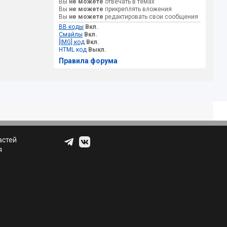
Вы
не можете
отвечать в темах
Вы
не можете
прикреплять вложения
Вы
не можете
редактировать свои сообщения
BB коды
Вкл.
Смайлы
Вкл.
[IMG] код
Вкл.
HTML код
Выкл.
Правила форума
астей
я