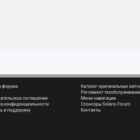
а форума
Каталог оригинальных запч
ь
Регламент техобслуживани
вательское соглашение
Меню навигации
ка конфиденциальности
Спонсоры Solaris-Forum
ь в поддержку
Контакты