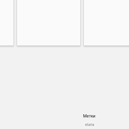
Метки
staria