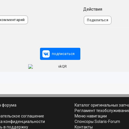
Действия
 комментарий
Поделиться
подписаться
а форума
Каталог оригинальных запч
ь
Регламент техобслуживани
вательское соглашение
Меню навигации
ка конфиденциальности
Спонсоры Solaris-Forum
ь в поддержку
Контакты