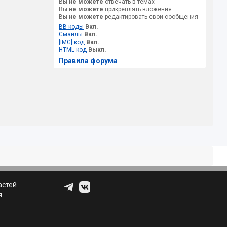
Вы
не можете
отвечать в темах
Вы
не можете
прикреплять вложения
Вы
не можете
редактировать свои сообщения
BB коды
Вкл.
Смайлы
Вкл.
[IMG] код
Вкл.
HTML код
Выкл.
Правила форума
астей
я