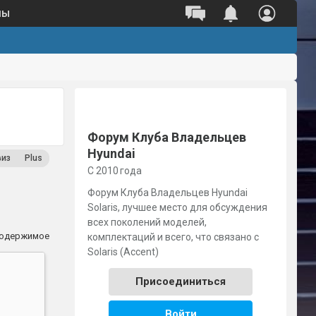
ны
Полный каталог оригинальных
запчастей 
Поиск по VIN
Поиск по номеру детали
Форум Клуба Владельцев
Hyundai
виз
Plus
С 2010 года
Форум Клуба Владельцев Hyundai
Solaris, лучшее место для обсуждения
всех поколений моделей,
содержимое
комплектаций и всего, что связано с
Solaris (Accent)
Присоединиться
Войти