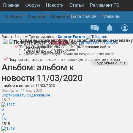
Главная
Форум
Новости
Статьи
Регламент ТО
Главная
Галерея
альбом к новости 11/03/2020
Каталог запчастей
Галерея
База знаний
Машины
Выбрать
Локации
Облако тегов
Залетай к нам! Тру ориджинал
Solaris-Forum
Telegram
Успех неизбежен. Испытай свою интуицию и смекалку
Полный каталог оригинальных
Платный аккаунт
PLUS
запчастей HYUNDAI
Для чего эта кнопка в автомобиле?
Доступны дополнительные приятные функции сайта
Поиск по VIN
Угадаешь для чего инструмент?
Поиск по номеру детали
Какое животное вдохновило на создание этих авто?
Покупая этот аккаунт, вы лично инвестируете в развитие форума
Подробнее о Plus
Альбом: альбом к
новости 11/03/2020
альбом к новости 11/03/2020
Обновлён
11 мар 2020
Сортировать содержимое
1517
0
0
261
1518