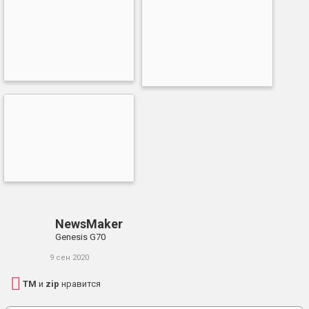
NewsMaker
Genesis G70
9 сен 2020
TM
и
zip
нравится