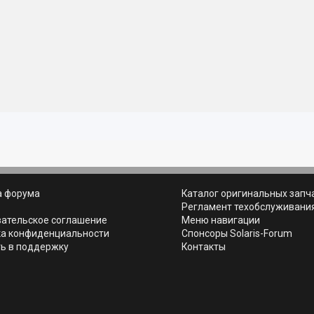
а форума
Каталог оригинальных запч
ь
Регламент техобслуживани
вательское соглашение
Меню навигации
ка конфиденциальности
Спонсоры Solaris-Forum
ь в поддержку
Контакты