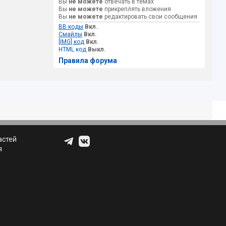
Вы
не можете
отвечать в темах
Вы
не можете
прикреплять вложения
Вы
не можете
редактировать свои сообщения
BB коды
Вкл.
Смайлы
Вкл.
[IMG] код
Вкл.
HTML код
Выкл.
Правила форума
астей
я