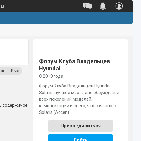
ны
Полный каталог оригинальных
запчастей 
Поиск по VIN
Поиск по номеру детали
Форум Клуба Владельцев
Hyundai
виз
Plus
С 2010 года
Форум Клуба Владельцев Hyundai
Solaris, лучшее место для обсуждения
всех поколений моделей,
ь содержимое
комплектаций и всего, что связано с
Solaris (Accent)
Присоединиться
Войти