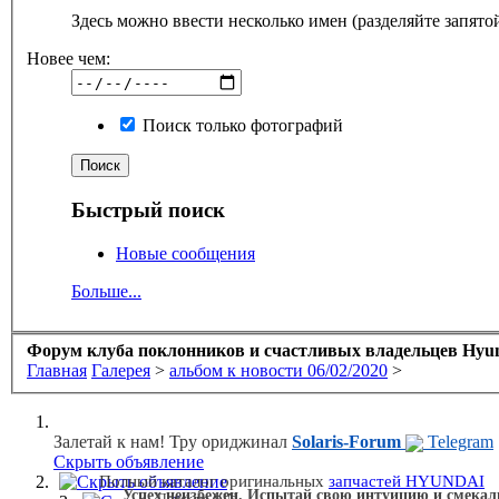
Здесь можно ввести несколько имен (разделяйте запято
Новее чем:
Поиск только фотографий
Быстрый поиск
Новые сообщения
Больше...
Форум клуба поклонников и счастливых владельцев Hyund
Главная
Галерея
>
альбом к новости 06/02/2020
>
Залетай к нам! Тру ориджинал
Solaris-Forum
Telegram
Скрыть объявление
Скрыть объявление
Полный каталог оригинальных
запчастей HYUNDAI
Успех неизбежен. Испытай свою интуицию и смекал