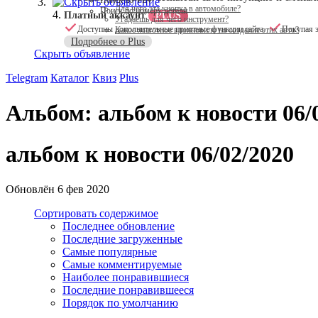
Поиск по VIN
Скрыть объявление
Для чего эта кнопка в автомобиле?
Поиск по номеру детали
Платный аккаунт
PLUS
Угадаешь для чего инструмент?
Доступны дополнительные приятные функции сайта
Покупая э
Какое животное вдохновило на создание этих авто?
Подробнее о Plus
Скрыть объявление
Telegram
Каталог
Квиз
Plus
Альбом: альбом к новости 06/
альбом к новости 06/02/2020
Обновлён
6 фев 2020
Сортировать содержимое
Последнее обновление
Последние загруженные
Самые популярные
Самые комментируемые
Наиболее понравившиеся
Последние понравившееся
Порядок по умолчанию