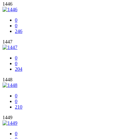
1446
0
0
246
1447
0
0
204
1448
0
0
210
1449
0