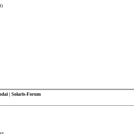
й)
ai | Solaris-Forum
ку