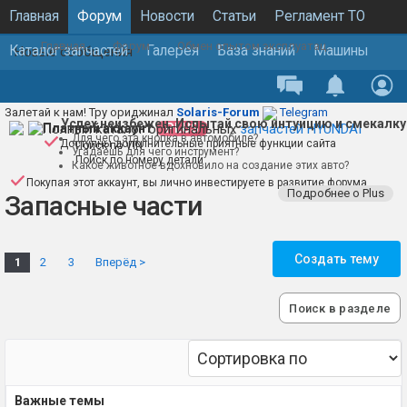
Главная
Форум
Новости
Статьи
Регламент ТО
Главная
Форум
Обмен опытом эксплуатации
Каталог запчастей
Галерея
База знаний
Машины
Новые сообщения
Залетай к нам! Тру ориджинал
Solaris-Forum
Telegram
Успех неизбежен. Испытай свою интуицию и смекалку
Полный каталог оригинальных
Платный аккаунт
PLUS
запчастей HYUNDAI
Для чего эта кнопка в автомобиле?
Доступны дополнительные приятные функции сайта
Поиск по VIN
Угадаешь для чего инструмент?
Поиск по номеру детали
Какое животное вдохновило на создание этих авто?
Покупая этот аккаунт, вы лично инвестируете в развитие форума
Подробнее о Plus
Запасные части
Создать тему
1
2
3
Вперёд >
Поиск в разделе
Важные темы