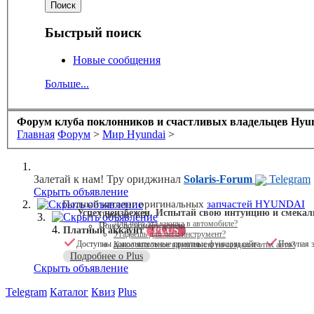
Быстрый поиск
Новые сообщения
Больше...
Форум клуба поклонников и счастливых владельцев Hyund
Главная
Форум
>
Мир Hyundai
>
Залетай к нам! Тру ориджинал
Solaris-Forum
Telegram
Скрыть объявление
Скрыть объявление
Полный каталог оригинальных
запчастей HYUNDAI
Успех неизбежен. Испытай свою интуицию и смекал
Поиск по VIN
Скрыть объявление
Для чего эта кнопка в автомобиле?
Поиск по номеру детали
Платный аккаунт
PLUS
Угадаешь для чего инструмент?
Доступны дополнительные приятные функции сайта
Покупая э
Какое животное вдохновило на создание этих авто?
Подробнее о Plus
Скрыть объявление
Telegram
Каталог
Квиз
Plus