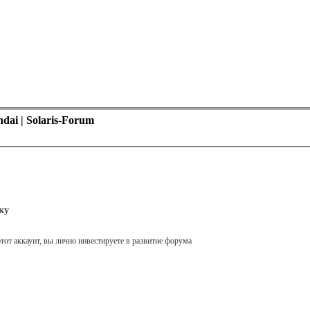
ai | Solaris-Forum
ку
тот аккаунт, вы лично инвестируете в развитие форума