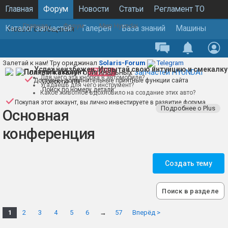
Главная
Форум
Новости
Статьи
Регламент ТО
Главная
Форум
Мир Hyundai
Каталог запчастей
Галерея
База знаний
Машины
Новые сообщения
Залетай к нам! Тру ориджинал
Solaris-Forum
Telegram
Успех неизбежен. Испытай свою интуицию и смекалку
Полный каталог оригинальных
Платный аккаунт
PLUS
запчастей HYUNDAI
Для чего эта кнопка в автомобиле?
Доступны дополнительные приятные функции сайта
Поиск по VIN
Угадаешь для чего инструмент?
Поиск по номеру детали
Какое животное вдохновило на создание этих авто?
Покупая этот аккаунт, вы лично инвестируете в развитие форума
Подробнее о Plus
Основная
конференция
Создать тему
Поиск в разделе
1
2
3
4
5
6
→
57
Вперёд >