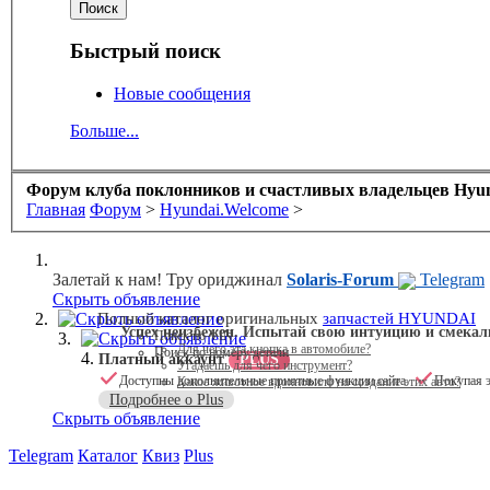
Быстрый поиск
Новые сообщения
Больше...
Форум клуба поклонников и счастливых владельцев Hyund
Главная
Форум
>
Hyundai.Welcome
>
Залетай к нам! Тру ориджинал
Solaris-Forum
Telegram
Скрыть объявление
Скрыть объявление
Полный каталог оригинальных
запчастей HYUNDAI
Успех неизбежен. Испытай свою интуицию и смекал
Поиск по VIN
Скрыть объявление
Для чего эта кнопка в автомобиле?
Поиск по номеру детали
Платный аккаунт
PLUS
Угадаешь для чего инструмент?
Доступны дополнительные приятные функции сайта
Покупая э
Какое животное вдохновило на создание этих авто?
Подробнее о Plus
Скрыть объявление
Telegram
Каталог
Квиз
Plus