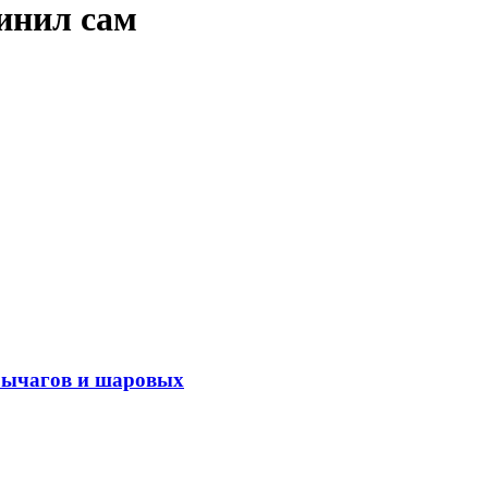
инил сам
 рычагов и шаровых