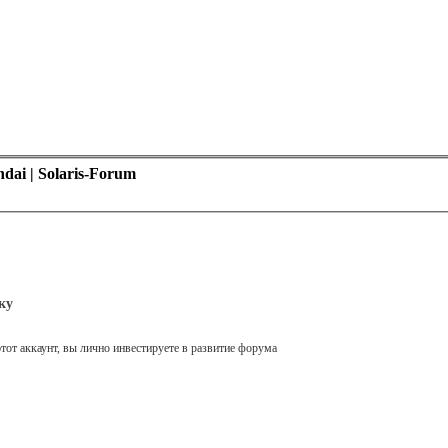
ai | Solaris-Forum
ку
тот аккаунт, вы лично инвестируете в развитие форума