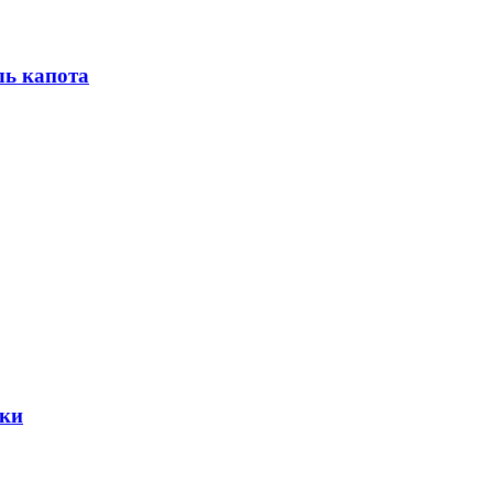
ль капота
лки