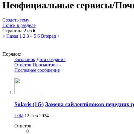
Неофициальные сервисы/Поч
Создать тему
Поиск в разделе
Страница
2
из
6
< Назад
1
2
3
4
5
6
Вперёд >
Порядок:
Заголовок
Дата создания
Ответов
Просмотров ↓
Последнее сообщение
Solaris (1G)
Замена сайлентблоков передних
L0ki
12 фев 2024
Ответов:
0