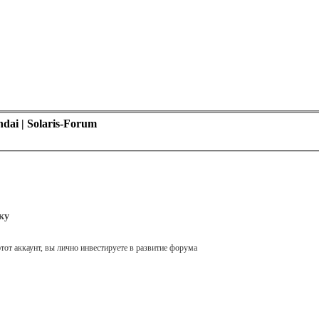
ai | Solaris-Forum
ку
тот аккаунт, вы лично инвестируете в развитие форума