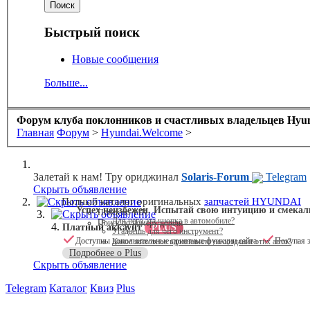
Быстрый поиск
Новые сообщения
Больше...
Форум клуба поклонников и счастливых владельцев Hyund
Главная
Форум
>
Hyundai.Welcome
>
Залетай к нам! Тру ориджинал
Solaris-Forum
Telegram
Скрыть объявление
Скрыть объявление
Полный каталог оригинальных
запчастей HYUNDAI
Успех неизбежен. Испытай свою интуицию и смекал
Поиск по VIN
Скрыть объявление
Для чего эта кнопка в автомобиле?
Поиск по номеру детали
Платный аккаунт
PLUS
Угадаешь для чего инструмент?
Доступны дополнительные приятные функции сайта
Покупая э
Какое животное вдохновило на создание этих авто?
Подробнее о Plus
Скрыть объявление
Telegram
Каталог
Квиз
Plus